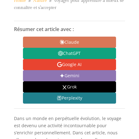
Home
Nature
Voyager pour apprendre à mieux se
9
9
connaître et s’accepter
Résumer cet article avec :
Claude
ChatGPT
Google AI
Gemini
Grok
Perplexity
Dans un monde en perpétuelle évolution, le voyage
est devenu une activité incontournable pour
s’enrichir personnellement. Dans cet article, nous