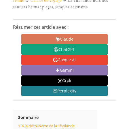
Home
Carnet de voyage
La Thaïlande hors des
9
9
sentiers battus : plages, temples et cuisine
Résumer cet article avec :
Claude
ChatGPT
Google AI
Gemini
Grok
Perplexity
Sommaire
1
À la découverte de la Thaïlande