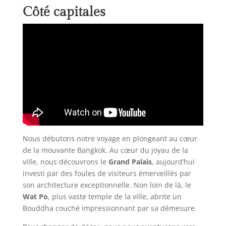
Côté capitales
Nous débutons notre voyage en plongeant au cœur
de la mouvante Bangkok. Au cœur du joyau de la
ville, nous découvrons le
Grand Palais
, aujourd’hui
investi par des foules de visiteurs émerveillés par
son architecture exceptionnelle. Non loin de là, le
Wat Po
, plus vaste temple de la ville, abrite un
Bouddha couché impressionnant par sa démesure.