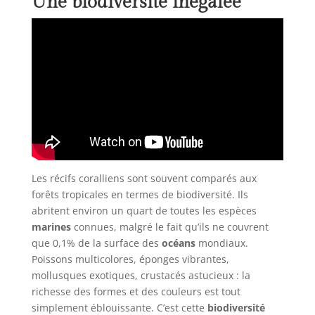
Une biodiversité inégalée
Les récifs coralliens sont souvent comparés aux
forêts tropicales en termes de biodiversité. Ils
abritent environ un quart de toutes les espèces
marines
connues, malgré le fait qu’ils ne couvrent
que 0,1% de la surface des
océans
mondiaux.
Poissons multicolores, éponges vibrantes,
mollusques exotiques, crustacés astucieux : la
richesse des formes et des couleurs est tout
simplement éblouissante. C’est cette
biodiversité