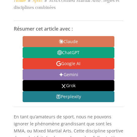
Home
Sport
MMA (Mixed Martial Arts) : règles et
9
9
disciplines combinées
Résumer cet article avec :
Claude
ChatGPT
Google AI
Gemini
Grok
Perplexity
En tant qu’amateurs de sport, nous ne pouvons
ignorer le phénomène grandissant que sont les
MMA, ou Mixed Martial Arts. Cette discipline sportive